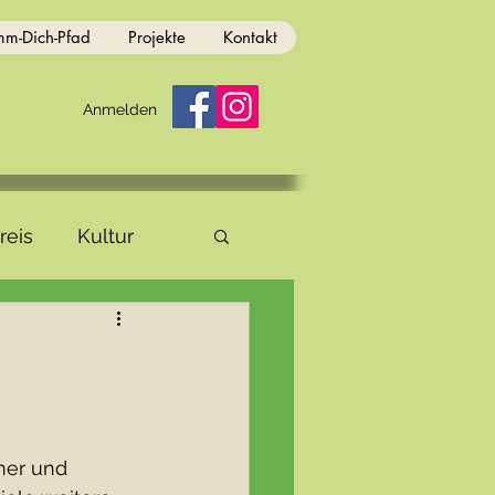
mm-Dich-Pfad
Projekte
Kontakt
Anmelden
reis
Kultur
ner und 