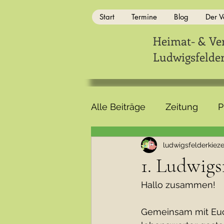
Start
Termine
Blog
Der V
Heimat- & Ve
Ludwigsfelder 
Klubhaus
Ludwigsfelder
Kieze e.V
.
Alle Beiträge
Zeitung
P
ludwigsfelderkiez
Gastbeitrag
1. Ludwigs
Hallo zusammen!
Gemeinsam mit Euch