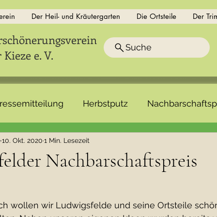
erein
Der Heil- und Kräutergarten
Die Ortsteile
Der Tri
rschönerungsverein
Suche
Kieze e. V.
ressemitteilung
Herbstputz
Nachbarschaftsp
e
10. Okt. 2020
1 Min. Lesezeit
felder Nachbarschaftspreis
 wollen wir Ludwigsfelde und seine Ortsteile schö