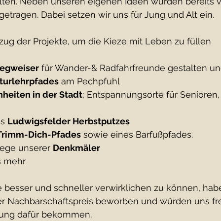
lten. Neben unseren eigenen Ideen wurden bereits vi
etragen. Dabei setzen wir uns für Jung und Alt ein.
szug der Projekte, um die Kieze mit Leben zu füllen
Wegweiser
 für Wander-& Radfahrfreunde gestalten un
turlehrpfades
 am Pechpfuhl
heiten in der Stadt
; Entspannungsorte für Senioren,
s 
Ludwigsfelder Herbstputzes
Trimm-Dich-Pfades
 sowie eines Barfußpfades.
lege unserer 
Denkmäler
es mehr
 besser und schneller verwirklichen zu können, habe
er Nachbarschaftspreis beworben und würden uns fr
tzung dafür bekommen.