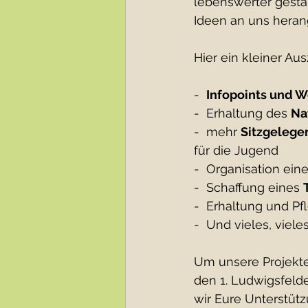
lebenswerter gesta
Ideen an uns herang
Hier ein kleiner Au
-  
Infopoints und 
-  Erhaltung des 
Na
-  mehr 
Sitzgelegen
für die Jugend
-  Organisation eine
-  Schaffung eines 
-  Erhaltung und Pf
-  Und vieles, viel
Um unsere Projekte
den 1. Ludwigsfeld
wir Eure Unterstü